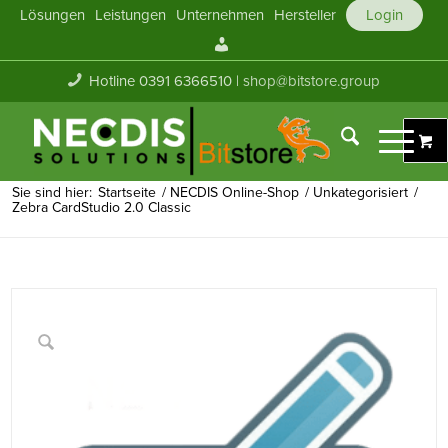
Lösungen
Leistungen
Unternehmen
Hersteller
Login
Mein
Konto
Hotline 0391 6366510 |
shop@bitstore.group
Sie sind hier:
Startseite
/
NECDIS Online-Shop
/
Unkategorisiert
/
Zebra CardStudio 2.0 Classic