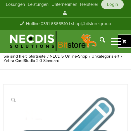
Lösungen
Leistungen
Unternehmen
Hersteller
Login
Mein
Konto
Hotline 0391 6366510 |
shop@bitstore.group
Sie sind hier:
Startseite
/
NECDIS Online-Shop
/
Unkategorisiert
/
Zebra CardStudio 2.0 Standard