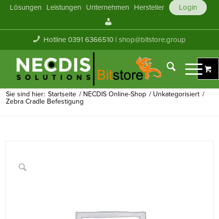
Lösungen
Leistungen
Unternehmen
Hersteller
Login
Mein
Konto
Hotline 0391 6366510 |
shop@bitstore.group
Sie sind hier:
Startseite
/
NECDIS Online-Shop
/
Unkategorisiert
/
Zebra Cradle Befestigung