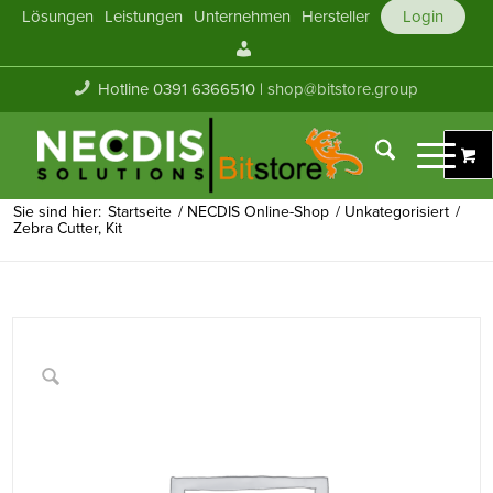
Lösungen
Leistungen
Unternehmen
Hersteller
Login
Mein
Konto
Hotline 0391 6366510 |
shop@bitstore.group
Sie sind hier:
Startseite
/
NECDIS Online-Shop
/
Unkategorisiert
/
Zebra Cutter, Kit