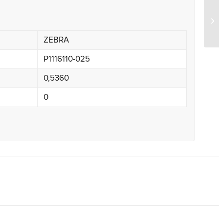
Ze
ZEBRA
P1116110-025
0,5360
0