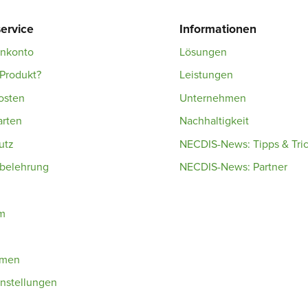
ervice
Informationen
enkonto
Lösungen
Produkt?
Leistungen
osten
Unternehmen
arten
Nachhaltigkeit
utz
NECDIS-News: Tipps & Tri
sbelehrung
NECDIS-News: Partner
m
hmen
nstellungen