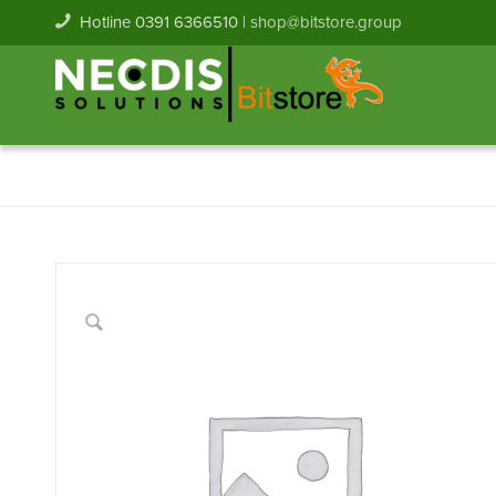
Hotline 0391 6366510 |
shop@bitstore.group