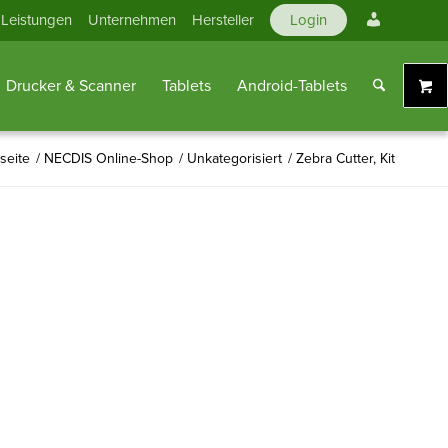
Mein
Leistungen
Unternehmen
Hersteller
Login
Konto
Drucker & Scanner
Tablets
Android-Tablets
tseite
/
NECDIS Online-Shop
/
Unkategorisiert
/
Zebra Cutter, Kit