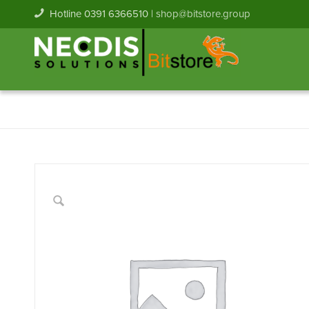
Hotline 0391 6366510 |
shop@bitstore.group