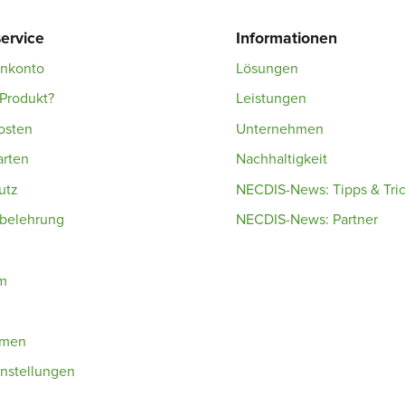
ervice
Informationen
enkonto
Lösungen
Produkt?
Leistungen
osten
Unternehmen
arten
Nachhaltigkeit
utz
NECDIS-News: Tipps & Tri
sbelehrung
NECDIS-News: Partner
m
hmen
nstellungen