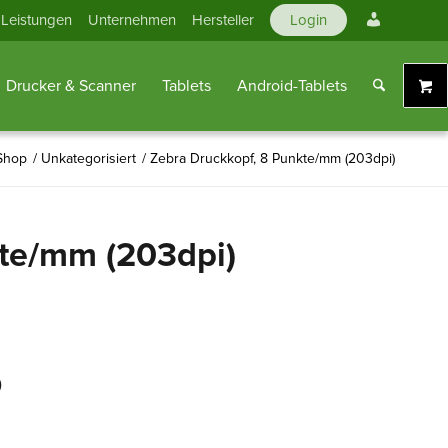
Mein
Leistungen
Unternehmen
Hersteller
Login
Konto
Drucker & Scanner
Tablets
Android-Tablets
Shop
/
Unkategorisiert
/
Zebra Druckkopf, 8 Punkte/mm (203dpi)
kte/mm (203dpi)
)