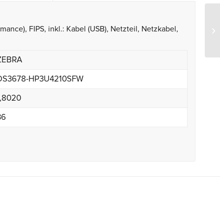
ance), FIPS, inkl.: Kabel (USB), Netzteil, Netzkabel,
ZEBRA
DS3678-HP3U4210SFW
1,8020
36