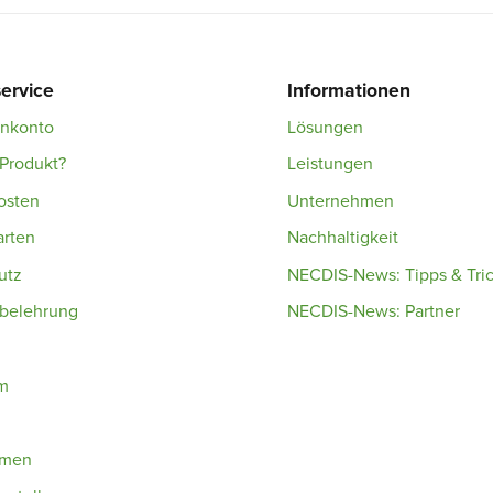
ervice
Informationen
enkonto
Lösungen
Produkt?
Leistungen
osten
Unternehmen
arten
Nachhaltigkeit
utz
NECDIS-News: Tipps & Tri
sbelehrung
NECDIS-News: Partner
m
hmen