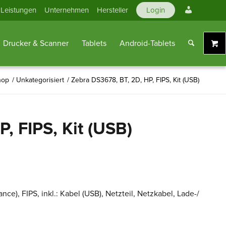
Mein
Leistungen
Unternehmen
Hersteller
Login
Konto
Drucker & Scanner
Tablets
Android-Tablets
hop
/
Unkategorisiert
/
Zebra DS3678, BT, 2D, HP, FIPS, Kit (USB)
, FIPS, Kit (USB)
ce), FIPS, inkl.: Kabel (USB), Netzteil, Netzkabel, Lade-/