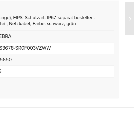
nge), FIPS, Schutzart: IP67, separat bestellen:
teil, Netzkabel, Farbe: schwarz, grün
EBRA
S3678-SR0F003VZWW
,5650
6