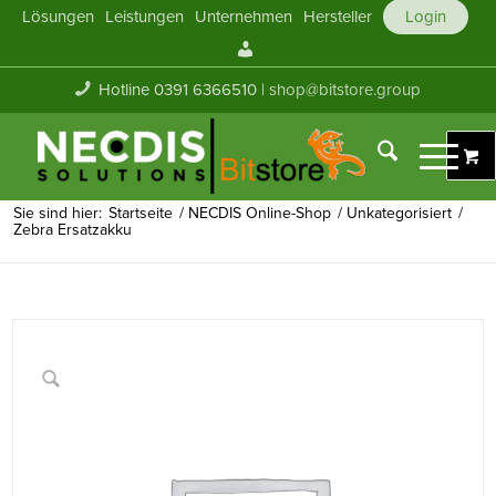
Lösungen
Leistungen
Unternehmen
Hersteller
Login
Mein
Konto
Hotline 0391 6366510 |
shop@bitstore.group
Sie sind hier:
Startseite
/
NECDIS Online-Shop
/
Unkategorisiert
/
Zebra Ersatzakku