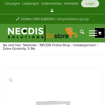
Lösungen
Leistungen
Unternehmen
Hersteller
Login
Mein
Konto
Hotline 0391 6366510 |
shop@bitstore.group
Sie sind hier:
Startseite
/
NECDIS Online-Shop
/
Unkategorisiert
/
Zebra Gürtelclip, 5 Stk.