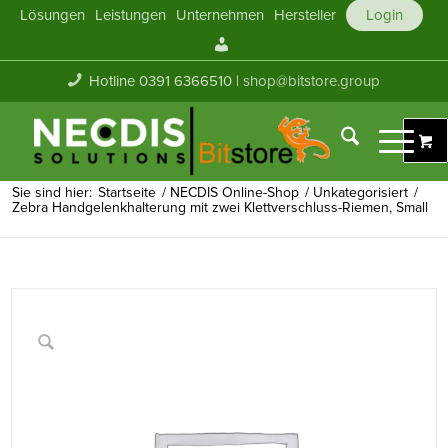
Lösungen
Leistungen
Unternehmen
Hersteller
Login
Mein
Konto
Hotline 0391 6366510 |
shop@bitstore.group
Sie sind hier:
Startseite
/
NECDIS Online-Shop
/
Unkategorisiert
/
Zebra Handgelenkhalterung mit zwei Klettverschluss-Riemen, Small