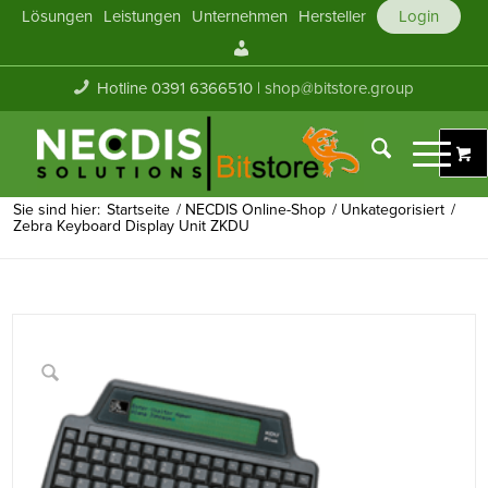
Lösungen
Leistungen
Unternehmen
Hersteller
Login
Mein
Konto
Hotline 0391 6366510 |
shop@bitstore.group
Sie sind hier:
Startseite
/
NECDIS Online-Shop
/
Unkategorisiert
/
Zebra Keyboard Display Unit ZKDU