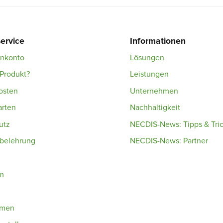
ervice
Informationen
enkonto
Lösungen
Produkt?
Leistungen
osten
Unternehmen
arten
Nachhaltigkeit
utz
NECDIS-News: Tipps & Tri
sbelehrung
NECDIS-News: Partner
m
hmen