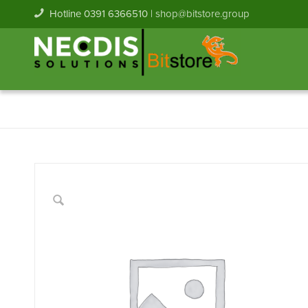
Hotline 0391 6366510 |
shop@bitstore.group