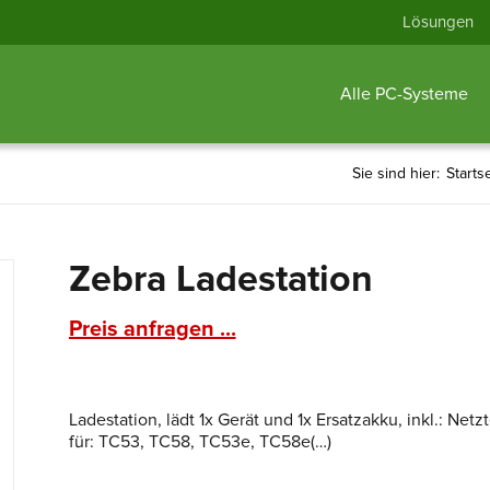
Lösungen
Alle PC-Systeme
Sie sind hier:
Starts
Zebra Ladestation
Preis anfragen ...
Ladestation, lädt 1x Gerät und 1x Ersatzakku, inkl.: Net
für: TC53, TC58, TC53e, TC58e(…)