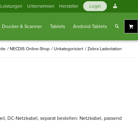
Mein
Leistungen
Unternehmen
Hersteller
Login
Konto
Drucker & Scanner
Tablets
Android-Tablets
eite
/
NECDIS Online-Shop
/
Unkategorisiert
/
Zebra Ladestation
zteil, DC-Netzkabel, separat bestellen: Netzkabel, passend