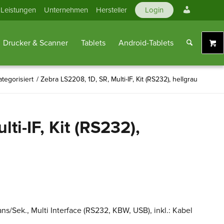
Mein
Leistungen
Unternehmen
Hersteller
Login
Konto
Drucker & Scanner
Tablets
Android-Tablets
tegorisiert
/
Zebra LS2208, 1D, SR, Multi-IF, Kit (RS232), hellgrau
ti-IF, Kit (RS232),
ns/Sek., Multi Interface (RS232, KBW, USB), inkl.: Kabel