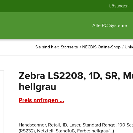
Lösungen
Alle PC-Systeme
Sie sind hier:
Startseite
/
NECDIS Online-Shop
/
Unka
Zebra LS2208, 1D, SR, Mul
hellgrau
Preis anfragen ...
Handscanner, Retail, 1D, Laser, Standard Range, 100 Sca
(RS232), Netzteil, Standfuß, Farbe: hellgrau(…)