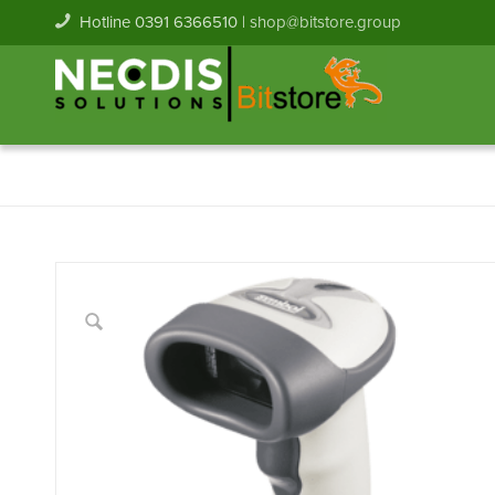
Hotline 0391 6366510 |
shop@bitstore.group