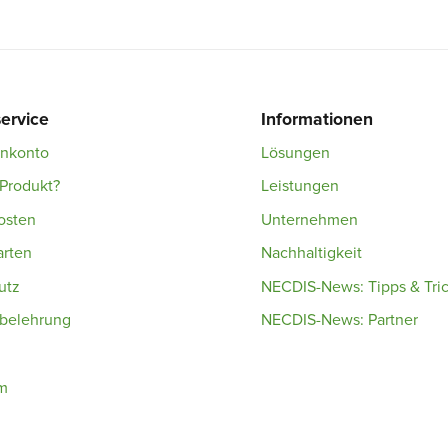
ervice
Informationen
enkonto
Lösungen
Produkt?
Leistungen
osten
Unternehmen
arten
Nachhaltigkeit
utz
NECDIS-News: Tipps & Tri
sbelehrung
NECDIS-News: Partner
m