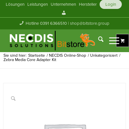
Lösungen
Leistungen
Unternehmen
Hersteller
Login
Mein
Konto
Hotline 0391 6366510 |
shop@bitstore.group
Sie sind hier:
Startseite
/
NECDIS Online-Shop
/
Unkategorisiert
/
Zebra Media Core Adapter Kit