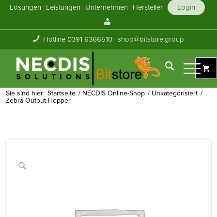
Lösungen
Leistungen
Unternehmen
Hersteller
Login
Mein
Konto
Hotline 0391 6366510 |
shop@bitstore.group
Sie sind hier:
Startseite
/
NECDIS Online-Shop
/
Unkategorisiert
/
Zebra Output Hopper