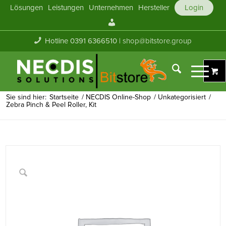
Lösungen
Leistungen
Unternehmen
Hersteller
Login
Mein
Konto
Hotline 0391 6366510 |
shop@bitstore.group
Sie sind hier:
Startseite
/
NECDIS Online-Shop
/
Unkategorisiert
/
Zebra Pinch & Peel Roller, Kit