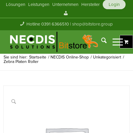
Lösungen
Leistungen
Unternehmen
Hersteller
Login
Mein
Konto
Hotline 0391 6366510 |
shop@bitstore.group
Sie sind hier:
Startseite
/
NECDIS Online-Shop
/
Unkategorisiert
/
Zebra Platen Roller