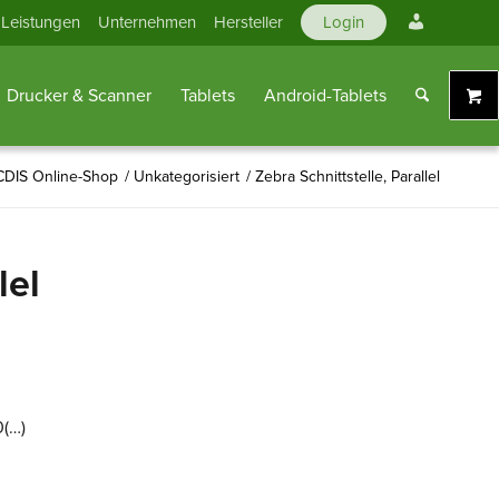
Mein
Leistungen
Unternehmen
Hersteller
Login
Konto
Drucker & Scanner
Tablets
Android-Tablets
DIS Online-Shop
/
Unkategorisiert
/
Zebra Schnittstelle, Parallel
lel
0(…)