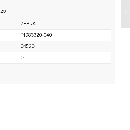
620
Ze
ZEBRA
P1083320-040
0,1520
0