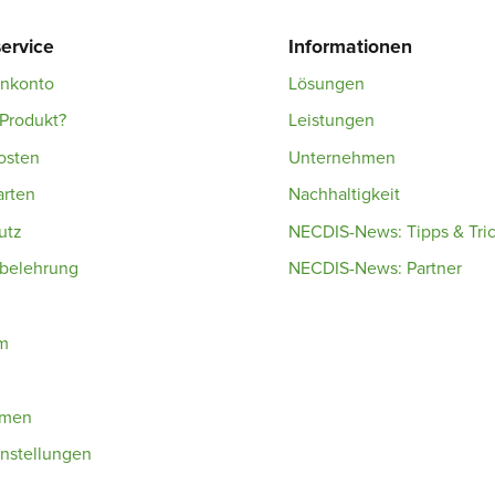
ervice
Informationen
enkonto
Lösungen
Produkt?
Leistungen
osten
Unternehmen
arten
Nachhaltigkeit
utz
NECDIS-News: Tipps & Tri
sbelehrung
NECDIS-News: Partner
m
hmen
nstellungen