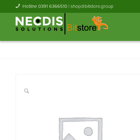
Hotline 0391 6366510 |
shop@bitstore.group