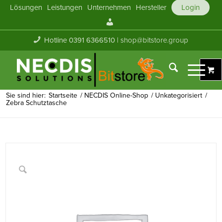
Lösungen
Leistungen
Unternehmen
Hersteller
Login
Mein
Konto
Hotline 0391 6366510 |
shop@bitstore.group
Sie sind hier:
Startseite
/
NECDIS Online-Shop
/
Unkategorisiert
/
Zebra Schutztasche