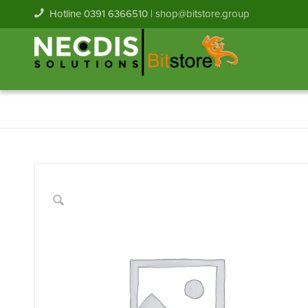
Hotline 0391 6366510 |
shop@bitstore.group