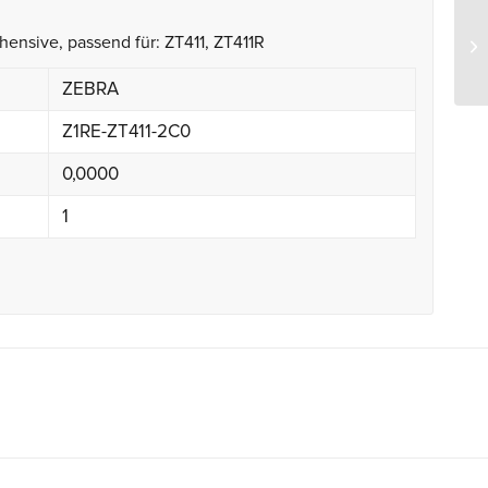
Ze
ensive, passend für: ZT411, ZT411R
re
ZEBRA
Z1RE-ZT411-2C0
0,0000
1