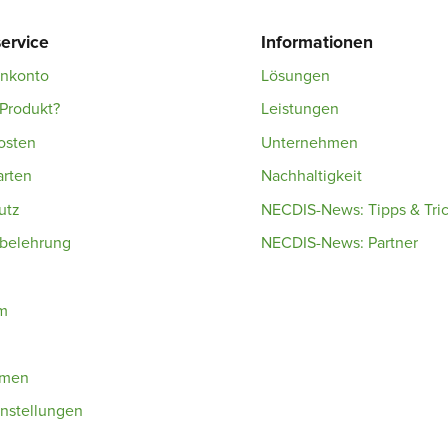
ervice
Informationen
enkonto
Lösungen
Produkt?
Leistungen
osten
Unternehmen
arten
Nachhaltigkeit
utz
NECDIS-News: Tipps & Tri
sbelehrung
NECDIS-News: Partner
m
hmen
nstellungen