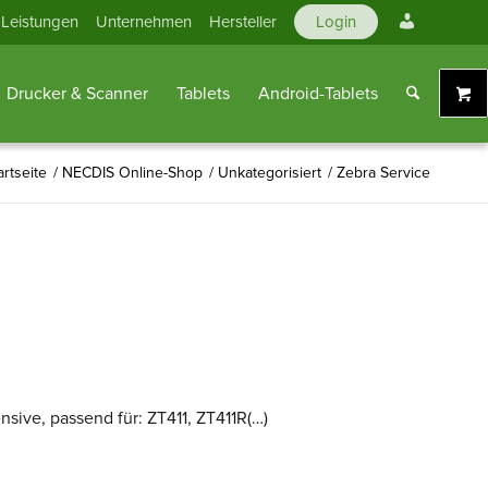
Mein
Leistungen
Unternehmen
Hersteller
Login
Konto
Drucker & Scanner
Tablets
Android-Tablets
artseite
/
NECDIS Online-Shop
/
Unkategorisiert
/
Zebra Service
sive, passend für: ZT411, ZT411R(…)