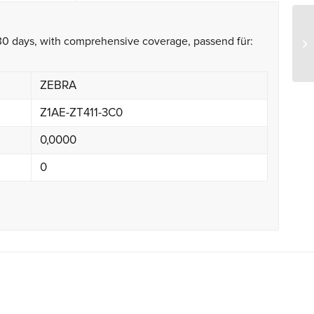
30 days, with comprehensive coverage, passend für:
Ze
ZEBRA
Z1AE-ZT411-3C0
0,0000
0