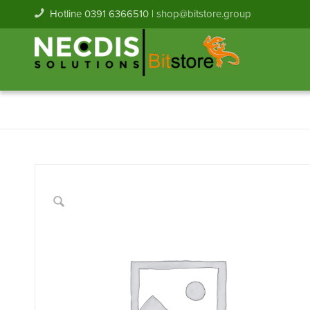
Hotline 0391 6366510 |
shop@bitstore.group