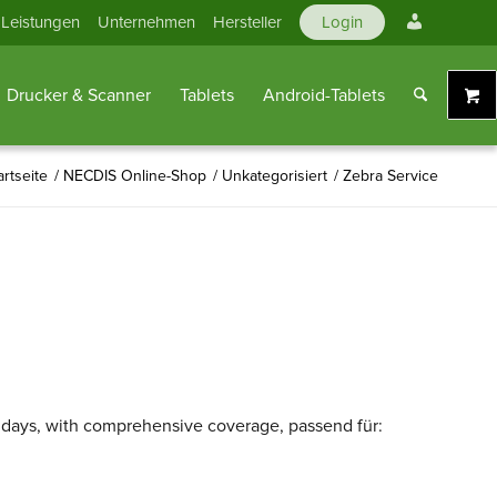
Mein
Leistungen
Unternehmen
Hersteller
Login
Konto
Drucker & Scanner
Tablets
Android-Tablets
artseite
/
NECDIS Online-Shop
/
Unkategorisiert
/
Zebra Service
 days, with comprehensive coverage, passend für: