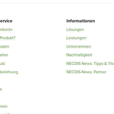
ervice
Informationen
enkonto
Lösungen
Produkt?
Leistungen
osten
Unternehmen
arten
Nachhaltigkeit
utz
NECDIS-News: Tipps & Tri
sbelehrung
NECDIS-News: Partner
m
hmen