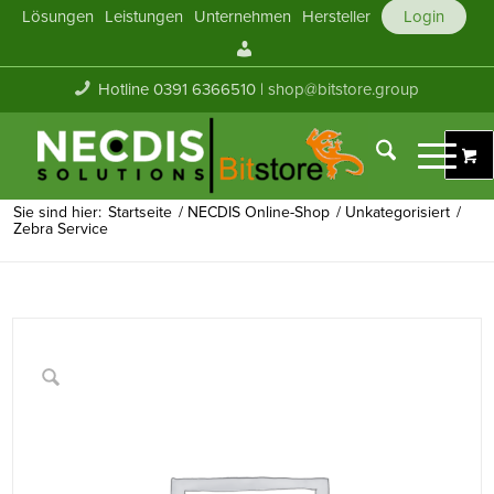
Lösungen
Leistungen
Unternehmen
Hersteller
Login
Mein
Konto
Hotline 0391 6366510 |
shop@bitstore.group
Sie sind hier:
Startseite
/
NECDIS Online-Shop
/
Unkategorisiert
/
Zebra Service