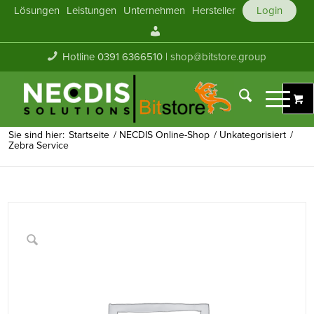
Lösungen
Leistungen
Unternehmen
Hersteller
Login
Mein
Konto
Hotline 0391 6366510 |
shop@bitstore.group
Sie sind hier:
Startseite
/
NECDIS Online-Shop
/
Unkategorisiert
/
Zebra Service