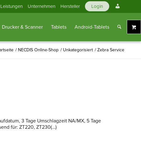
Mein
Leistungen
Unternehmen
Hersteller
Login
Konto
Drucker & Scanner
Tablets
Android-Tablets
artseite
/
NECDIS Online-Shop
/
Unkategorisiert
/
Zebra Service
Kaufdatum, 3 Tage Umschlagzeit NA/MX, 5 Tage
send für: ZT220, ZT230(…)