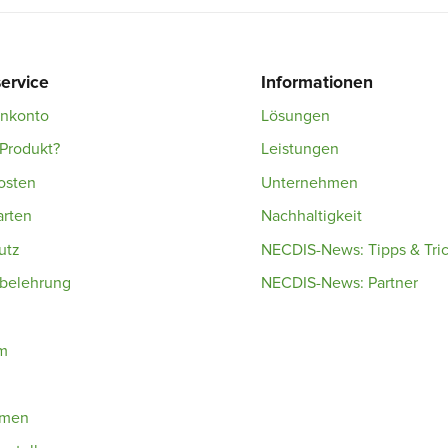
ervice
Informationen
enkonto
Lösungen
Produkt?
Leistungen
osten
Unternehmen
arten
Nachhaltigkeit
utz
NECDIS-News: Tipps & Tri
sbelehrung
NECDIS-News: Partner
m
hmen