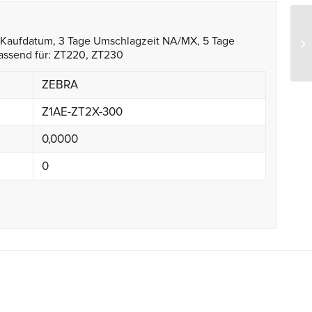
h Kaufdatum, 3 Tage Umschlagzeit NA/MX, 5 Tage
Ze
assend für: ZT220, ZT230
ZEBRA
Z1AE-ZT2X-300
0,0000
0