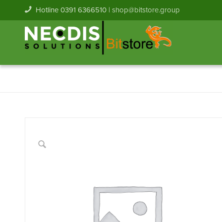
Hotline 0391 6366510 |
shop@bitstore.group