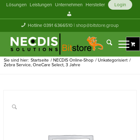
Lösungen
Leistungen
Unternehmen
Hersteller
Login
Mein
Konto
Hotline 0391 6366510 |
shop@bitstore.group
Sie sind hier:
Startseite
/
NECDIS Online-Shop
/
Unkategorisiert
/
Zebra Service, OneCare Select, 3 Jahre