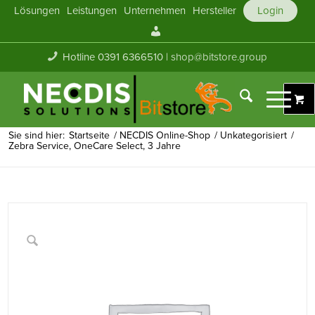
Lösungen
Leistungen
Unternehmen
Hersteller
Login
Mein
Konto
Hotline 0391 6366510 |
shop@bitstore.group
Sie sind hier:
Startseite
/
NECDIS Online-Shop
/
Unkategorisiert
/
Zebra Service, OneCare Select, 3 Jahre