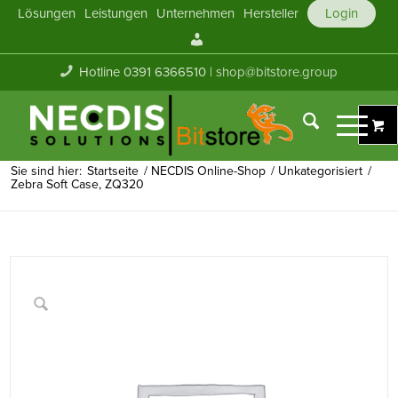
Lösungen
Leistungen
Unternehmen
Hersteller
Login
Mein
Konto
Hotline 0391 6366510 |
shop@bitstore.group
Sie sind hier:
Startseite
/
NECDIS Online-Shop
/
Unkategorisiert
/
Zebra Soft Case, ZQ320