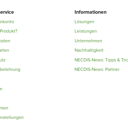
ervice
Informationen
enkonto
Lösungen
Produkt?
Leistungen
osten
Unternehmen
arten
Nachhaltigkeit
utz
NECDIS-News: Tipps & Tri
sbelehrung
NECDIS-News: Partner
m
hmen
nstellungen