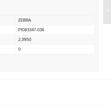
Ze
ZEBRA
P1083347-036
2,3950
0