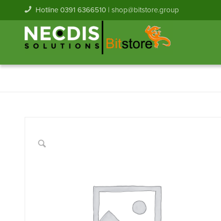
Hotline 0391 6366510 |
shop@bitstore.group