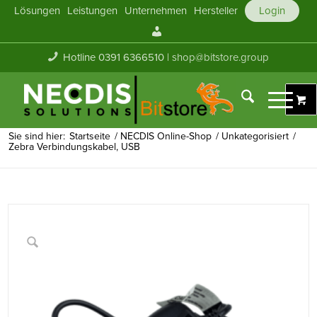
Lösungen
Leistungen
Unternehmen
Hersteller
Login
Mein
Konto
Hotline 0391 6366510 |
shop@bitstore.group
Sie sind hier:
Startseite
/
NECDIS Online-Shop
/
Unkategorisiert
/
Zebra Verbindungskabel, USB