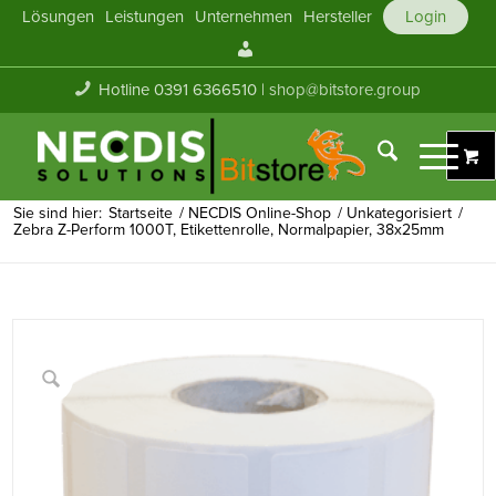
Lösungen
Leistungen
Unternehmen
Hersteller
Login
Mein
Konto
Hotline 0391 6366510 |
shop@bitstore.group
Sie sind hier:
Startseite
/
NECDIS Online-Shop
/
Unkategorisiert
/
Zebra Z-Perform 1000T, Etikettenrolle, Normalpapier, 38x25mm