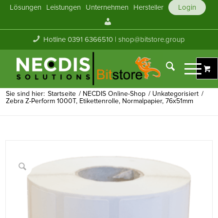
Lösungen
Leistungen
Unternehmen
Hersteller
Login
Mein
Konto
Hotline 0391 6366510 |
shop@bitstore.group
Sie sind hier:
Startseite
/
NECDIS Online-Shop
/
Unkategorisiert
/
Zebra Z-Perform 1000T, Etikettenrolle, Normalpapier, 76x51mm