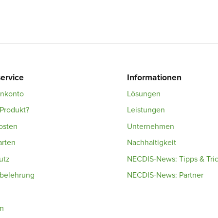
ervice
Informationen
enkonto
Lösungen
Produkt?
Leistungen
osten
Unternehmen
arten
Nachhaltigkeit
utz
NECDIS-News: Tipps & Tri
sbelehrung
NECDIS-News: Partner
m