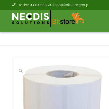
Hotline 0391 6366510 |
shop@bitstore.group