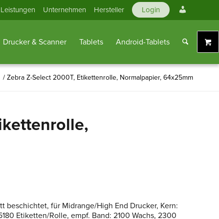
Mein
Leistungen
Unternehmen
Hersteller
Login
Konto
Drucker & Scanner
Tablets
Android-Tablets
/
Zebra Z-Select 2000T, Etikettenrolle, Normalpapier, 64x25mm
kettenrolle,
tt beschichtet, für Midrange/High End Drucker, Kern:
0 Etiketten/Rolle, empf. Band: 2100 Wachs, 2300