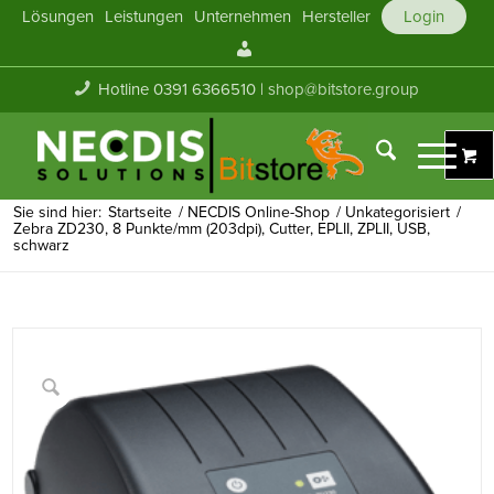
Lösungen
Leistungen
Unternehmen
Hersteller
Login
Mein
Konto
Hotline 0391 6366510 |
shop@bitstore.group
Sie sind hier:
Startseite
/
NECDIS Online-Shop
/
Unkategorisiert
/
Zebra ZD230, 8 Punkte/mm (203dpi), Cutter, EPLII, ZPLII, USB,
schwarz