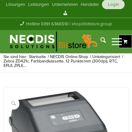
Lösungen
Leistungen
Unternehmen
Hersteller
Login
Mein
Konto
Hotline 0391 6366510 |
shop@bitstore.group
Sie sind hier:
Startseite
/
NECDIS Online-Shop
/
Unkategorisiert
/
Zebra ZD421c, Farbbandkassette, 12 Punkte/mm (300dpi), RTC,
EPLII, ZPLII,...