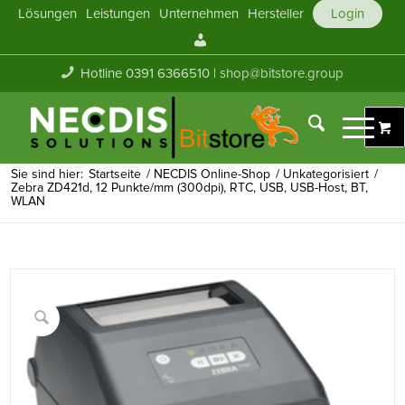
Lösungen
Leistungen
Unternehmen
Hersteller
Login
Mein
Konto
Hotline 0391 6366510 |
shop@bitstore.group
Sie sind hier:
Startseite
/
NECDIS Online-Shop
/
Unkategorisiert
/
Zebra ZD421d, 12 Punkte/mm (300dpi), RTC, USB, USB-Host, BT,
WLAN