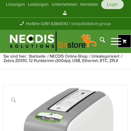
Lösungen
Leistungen
Unternehmen
Hersteller
Login
Mein
Konto
Hotline 0391 6366510 |
shop@bitstore.group
Sie sind hier:
Startseite
/
NECDIS Online-Shop
/
Unkategorisiert
/
Zebra ZD510, 12 Punkte/mm (300dpi), USB, Ethernet, RTC, ZPLII