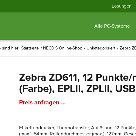
Lösungen
Alle PC-Systeme
e sind hier:
Startseite
/
NECDIS Online-Shop
/
Unkategorisiert
/
Zebra ZD6
Zebra ZD611, 12 Punkte/
(Farbe), EPLII, ZPLII, US
Preis anfragen ...
Etikettendrucker, Thermotransfer, Auflösung: 12 Punkt
(max.): 54mm, Rollendurchmesser (max.): 127mm, Geschw