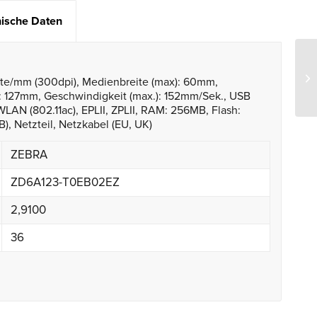
ische Daten
nkte/mm (300dpi), Medienbreite (max): 60mm,
: 127mm, Geschwindigkeit (max.): 152mm/Sek., USB
 WLAN (802.11ac), EPLII, ZPLII, RAM: 256MB, Flash:
B), Netzteil, Netzkabel (EU, UK)
ZEBRA
ZD6A123-T0EB02EZ
2,9100
36