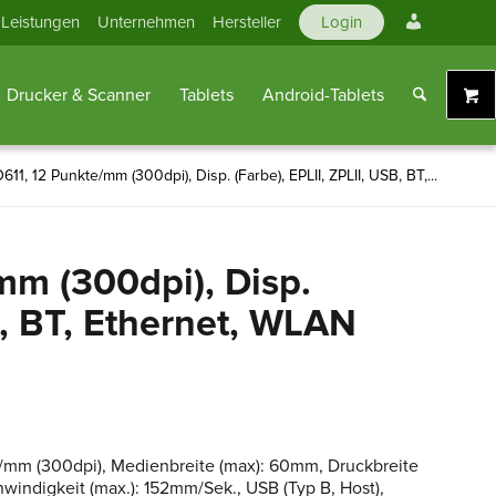
Mein
Leistungen
Unternehmen
Hersteller
Login
Konto
Drucker & Scanner
Tablets
Android-Tablets
11, 12 Punkte/mm (300dpi), Disp. (Farbe), EPLII, ZPLII, USB, BT,...
mm (300dpi), Disp.
B, BT, Ethernet, WLAN
e/mm (300dpi), Medienbreite (max): 60mm, Druckbreite
indigkeit (max.): 152mm/Sek., USB (Typ B, Host),