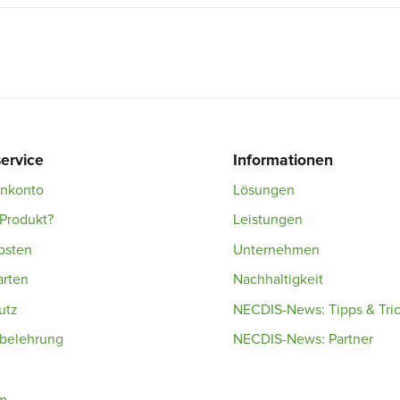
ervice
Informationen
enkonto
Lösungen
Produkt?
Leistungen
osten
Unternehmen
arten
Nachhaltigkeit
utz
NECDIS-News: Tipps & Tri
sbelehrung
NECDIS-News: Partner
m