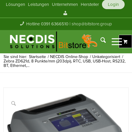
Lösungen
Leistungen
Unternehmen
Hersteller
Login
Mein
Konto
Hotline 0391 6366510 |
shop@bitstore.group
Sie sind hier:
Startseite
/
NECDIS Online-Shop
/
Unkategorisiert
/
Zebra ZD621d, 8 Punkte/mm (203dpi), RTC, USB, USB-Host, RS232,
BT, Ethernet,...