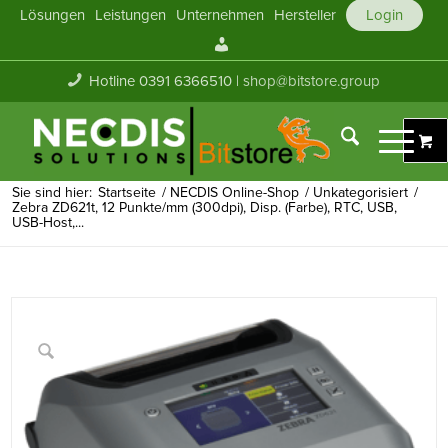
Lösungen
Leistungen
Unternehmen
Hersteller
Login
Mein
Konto
Hotline 0391 6366510 |
shop@bitstore.group
Sie sind hier:
Startseite
/
NECDIS Online-Shop
/
Unkategorisiert
/
Zebra ZD621t, 12 Punkte/mm (300dpi), Disp. (Farbe), RTC, USB,
USB-Host,...