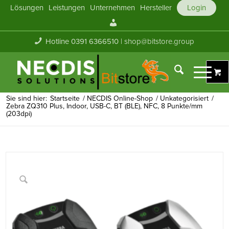
Lösungen
Leistungen
Unternehmen
Hersteller
Login
Mein
Konto
Hotline 0391 6366510 |
shop@bitstore.group
Sie sind hier:
Startseite
/
NECDIS Online-Shop
/
Unkategorisiert
/
Zebra ZQ310 Plus, Indoor, USB-C, BT (BLE), NFC, 8 Punkte/mm
(203dpi)