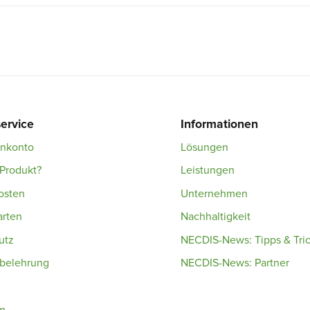
ervice
Informationen
enkonto
Lösungen
Produkt?
Leistungen
osten
Unternehmen
arten
Nachhaltigkeit
utz
NECDIS-News: Tipps & Tri
sbelehrung
NECDIS-News: Partner
m