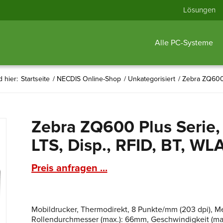
Lösungen
Alle PC-Systeme
d hier:
Startseite
/
NECDIS Online-Shop
/
Unkategorisiert
/
Zebra ZQ600 P
Zebra ZQ600 Plus Serie,
LTS, Disp., RFID, BT, WL
Preis anfragen ...
Mobildrucker, Thermodirekt, 8 Punkte/mm (203 dpi), Me
Rollendurchmesser (max.): 66mm, Geschwindigkeit (max.