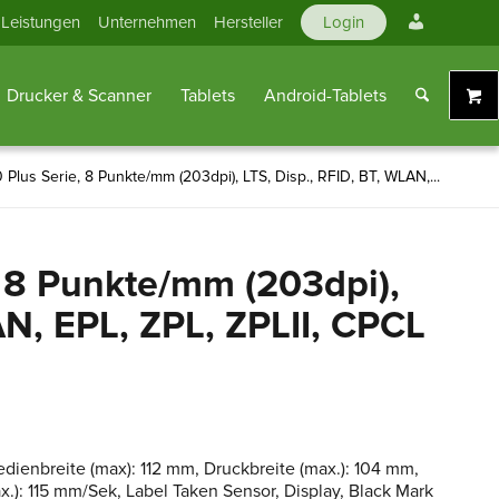
Mein
Leistungen
Unternehmen
Hersteller
Login
Konto
Drucker & Scanner
Tablets
Android-Tablets
lus Serie, 8 Punkte/mm (203dpi), LTS, Disp., RFID, BT, WLAN,...
 8 Punkte/mm (203dpi),
AN, EPL, ZPL, ZPLII, CPCL
dienbreite (max): 112 mm, Druckbreite (max.): 104 mm,
): 115 mm/Sek, Label Taken Sensor, Display, Black Mark