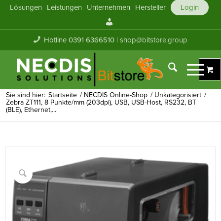
Lösungen
Leistungen
Unternehmen
Hersteller
Login
Mein
Konto
Hotline 0391 6366510 |
shop@bitstore.group
Sie sind hier:
Startseite
/
NECDIS Online-Shop
/
Unkategorisiert
/
Zebra ZT111, 8 Punkte/mm (203dpi), USB, USB-Host, RS232, BT
(BLE), Ethernet,...