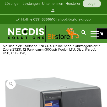
Lösungen
Leistungen
Unternehmen
Hersteller
Login
Mein
Konto
Hotline 0391 6366510 |
shop@bitstore.group
Sie sind hier:
Startseite
/
NECDIS Online-Shop
/
Unkategorisiert
/
Zebra ZT231, 12 Punkte/mm (300dpi), Peeler, LTU, Disp. (Farbe),
USB, USB-Host,...