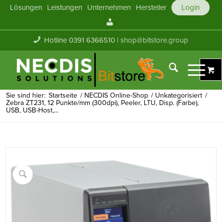
Lösungen
Leistungen
Unternehmen
Hersteller
Login
Mein
Konto
Hotline 0391 6366510 |
shop@bitstore.group
Sie sind hier:
Startseite
/
NECDIS Online-Shop
/
Unkategorisiert
/
Zebra ZT231, 12 Punkte/mm (300dpi), Peeler, LTU, Disp. (Farbe),
USB, USB-Host,...