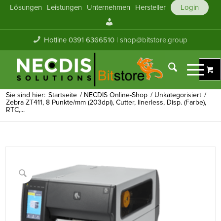
Lösungen
Leistungen
Unternehmen
Hersteller
Login
Mein
Konto
Hotline 0391 6366510 |
shop@bitstore.group
Sie sind hier:
Startseite
/
NECDIS Online-Shop
/
Unkategorisiert
/
Zebra ZT411, 8 Punkte/mm (203dpi), Cutter, linerless, Disp. (Farbe),
RTC,...