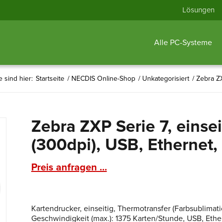
Lösungen
Alle PC-Systeme
e sind hier:
Startseite
/
NECDIS Online-Shop
/
Unkategorisiert
/
Zebra ZX
Zebra ZXP Serie 7, einse
(300dpi), USB, Ethernet
Preis anfragen ...
Kartendrucker, einseitig, Thermotransfer (Farbsublima
Geschwindigkeit (max.): 1375 Karten/Stunde, USB, Ether