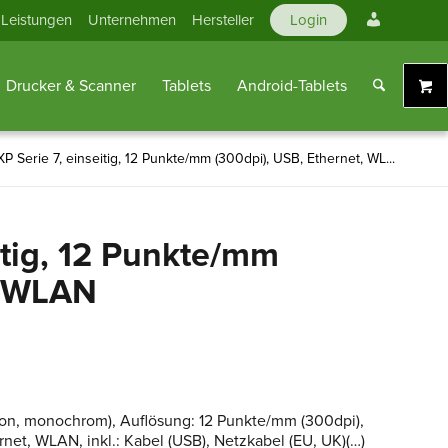
Mein
Leistungen
Unternehmen
Hersteller
Login
Konto
Drucker & Scanner
Tablets
Android-Tablets
P Serie 7, einseitig, 12 Punkte/mm (300dpi), USB, Ethernet, WL...
itig, 12 Punkte/mm
, WLAN
tion, monochrom), Auflösung: 12 Punkte/mm (300dpi),
net, WLAN, inkl.: Kabel (USB), Netzkabel (EU, UK)(…)