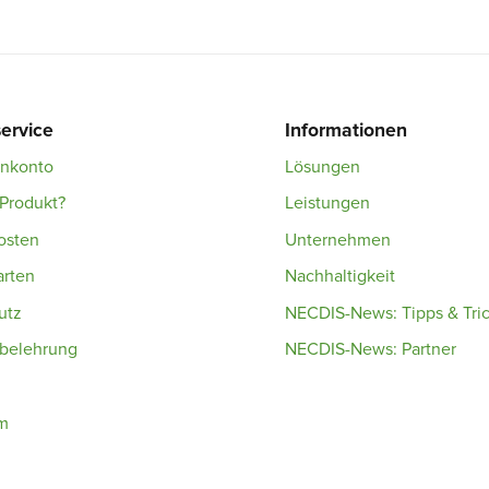
ervice
Informationen
enkonto
Lösungen
Produkt?
Leistungen
osten
Unternehmen
arten
Nachhaltigkeit
utz
NECDIS-News: Tipps & Tri
sbelehrung
NECDIS-News: Partner
m