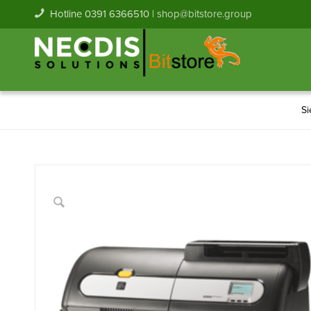
Hotline 0391 6366510 |
shop@bitstore.group
Si