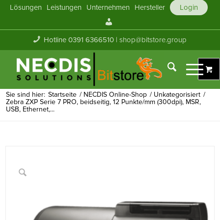
Lösungen
Leistungen
Unternehmen
Hersteller
Login
Mein
Konto
Hotline 0391 6366510 |
shop@bitstore.group
Sie sind hier:
Startseite
/
NECDIS Online-Shop
/
Unkategorisiert
/
Zebra ZXP Serie 7 PRO, beidseitig, 12 Punkte/mm (300dpi), MSR,
USB, Ethernet,...