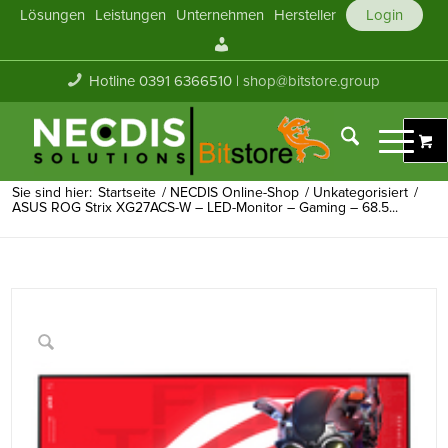
Lösungen
Leistungen
Unternehmen
Hersteller
Login
Mein
Konto
Hotline 0391 6366510 |
shop@bitstore.group
Sie sind hier:
Startseite
/
NECDIS Online-Shop
/
Unkategorisiert
/
ASUS ROG Strix XG27ACS-W – LED-Monitor – Gaming – 68.5...