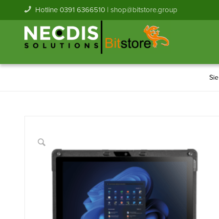
Hotline 0391 6366510 |
shop@bitstore.group
Sie