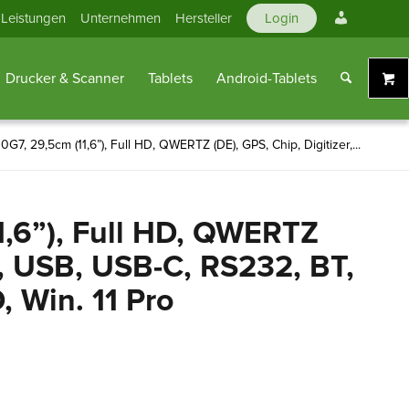
Mein
Leistungen
Unternehmen
Hersteller
Login
Konto
Drucker & Scanner
Tablets
Android-Tablets
0G7, 29,5cm (11,6”), Full HD, QWERTZ (DE), GPS, Chip, Digitizer,...
1,6”), Full HD, QWERTZ
er, USB, USB-C, RS232, BT,
 Win. 11 Pro